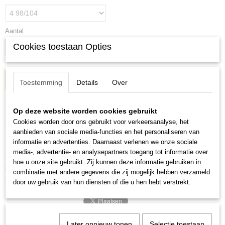
Aantal
Cookies toestaan Opties
IN WINKELWAGEN
Toestemming
Details
Over
Specificaties
Op deze website worden cookies gebruikt
Cookies worden door ons gebruikt voor verkeersanalyse, het
Productcode
aanbieden van sociale media-functies en het personaliseren van
Omschrijving
002-430
informatie en advertenties. Daarnaast verlenen we onze sociale
media-, advertentie- en analysepartners toegang tot informatie over
zwarte jurkjes met strik
EAN code
hoe u onze site gebruikt. Zij kunnen deze informatie gebruiken in
002
98 t/m 164
combinatie met andere gegevens die zij mogelijk hebben verzameld
Productcode leverancier
door uw gebruik van hun diensten of die u hen hebt verstrekt.
002
Later opnieuw tonen
Selectie toestaan