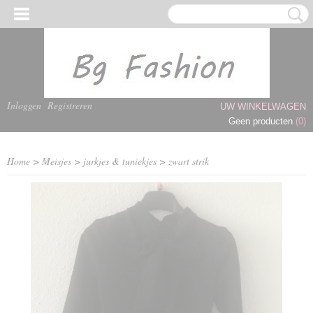
Inloggen
Registreren
UW WINKELWAGEN
Geen producten
(0)
Home
>
Meisjes
>
jurkjes & tuniekjes
>
zwart strik