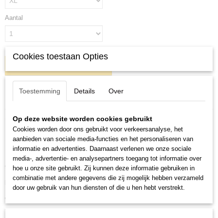
Aantal
Cookies toestaan Opties
IN WINKELWAGEN
Toestemming
Details
Over
Specificaties
Productcode
Omschrijving
Op deze website worden cookies gebruikt
5042-AM-1736
Cookies worden door ons gebruikt voor verkeersanalyse, het
Boxershorts (grandman) Amsterdam
EAN code
aanbieden van sociale media-functies en het personaliseren van
5042-AM
informatie en advertenties. Daarnaast verlenen we onze sociale
Maat M t/m XXL
Productcode leverancier
media-, advertentie- en analysepartners toegang tot informatie over
95 % katoen en 5% elestaan
5042-AM
hoe u onze site gebruikt. Zij kunnen deze informatie gebruiken in
combinatie met andere gegevens die zij mogelijk hebben verzameld
lange pijpen, en een zeer zachte fijne stof
door uw gebruik van hun diensten of die u hen hebt verstrekt.
€9,95 3 stuks elke kleur 1!