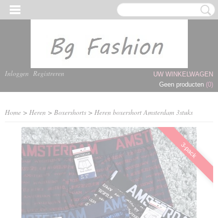
Inloggen
Registreren
UW WINKELWAGEN
Geen producten
(0)
Home
>
Heren
>
Boxershorts
>
Heren boxershort Amsterdam 3stuks
3-pack