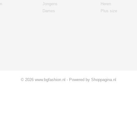
n
Jongens
Heren
Dames
Plus size
© 2026 www.bgfashion.nl - Powered by Shoppagina.nl