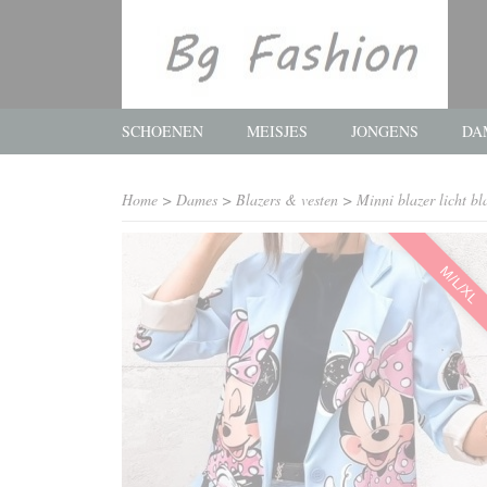
SCHOENEN
MEISJES
JONGENS
DA
Home
>
Dames
>
Blazers & vesten
>
Minni blazer licht b
M/L/XL