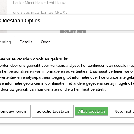
Productcode leverancier
Ll01
Leuke Minni blazer licht blauw
one sizes maar kan als M/L/XL
 toestaan Opties
mming
Details
Over
website worden cookies gebruikt
rden door ons gebruikt voor verkeersanalyse, het aanbieden van sociale med
n het personaliseren van informatie en advertenties. Daarnaast verlenen we o
vertentie- en analysepartners toegang tot informatie over hoe u onze site gebru
e informatie gebruiken in combinatie met andere gegevens die zij mogelijk 
door uw gebruik van hun diensten of die u hen hebt verstrekt.
opnieuw tonen
Selectie toestaan
Alles toestaan
Nee, niet 