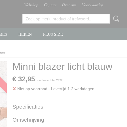
Webshop
Contact
Over ons
Voorwaarden
MES
HEREN
PLUS SIZE
lauw
Minni blazer licht blauw
€ 32,95
(inclusief btw 21%)
✘
Niet op voorraad
- Levertijd 1-2 werkdagen
Specificaties
Productcode
Ll01-2426
Omschrijving
EAN code
Ll01