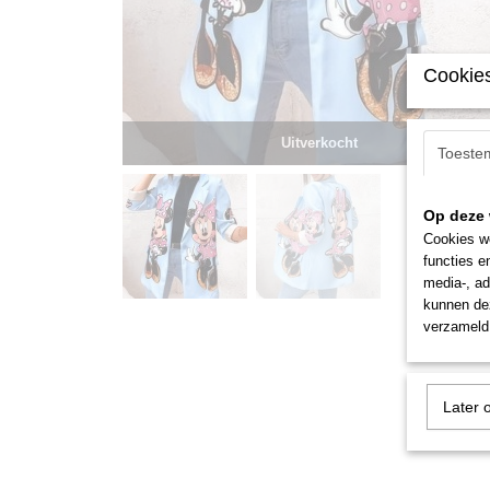
Cookies
Uitverkocht
Toeste
Op deze 
Cookies wo
functies e
media-, ad
kunnen dez
verzameld 
Later 